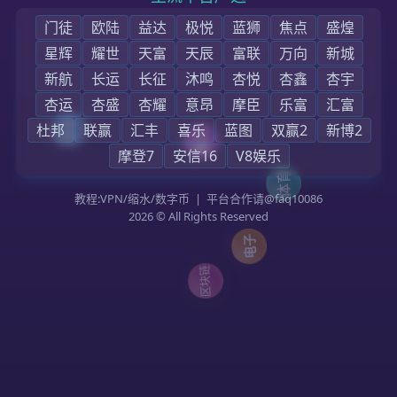
首页
关于公司
企业快讯
营销推广
联系我们
产品帮助