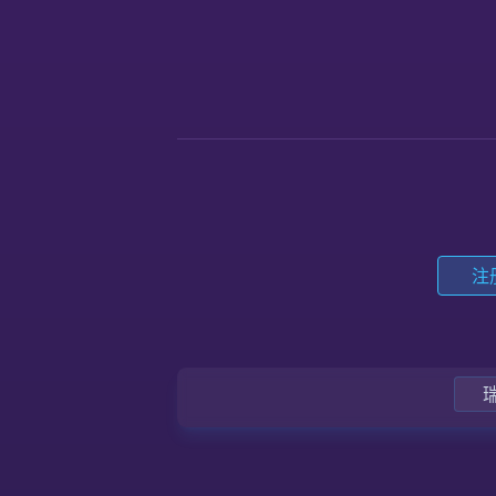
跳转到内容
汇众注册 | 游戏平台运营中心_注册大厅
首页
关于公司
企业快讯
营销推广
联系我们
产品帮助