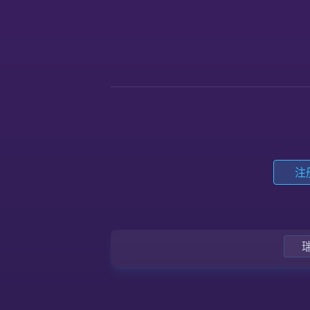
跳转到内容
摩域2平台注册登录
首页
关于公司
企业快讯
营销推广
联系我们
产品帮助