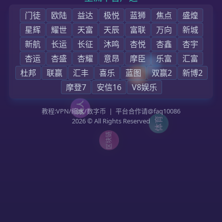
首页
关于公司
企业快讯
营销推广
联系我们
产品帮助