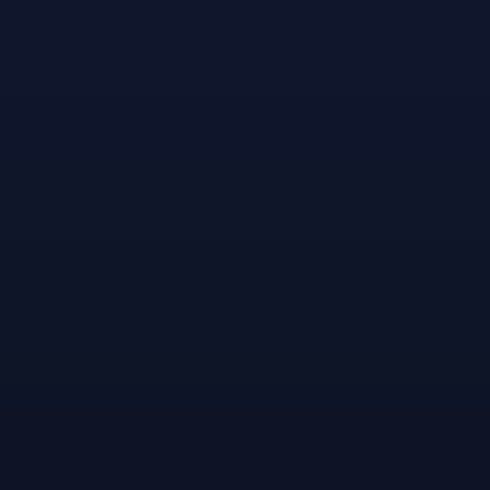
风暴平台注册中心和理财实践过程中都需要一个专业人员为自己