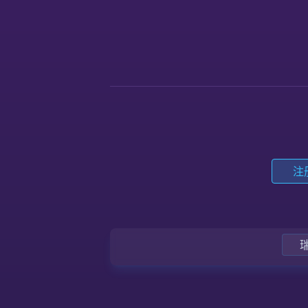
跳转到内容
风暴平台注册中心
首页
关于公司
企业快讯
营销推广
联系我们
产品帮助